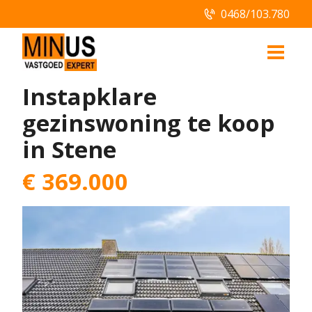
0468/103.780
Instapklare
gezinswoning te koop
in Stene
€
369.000