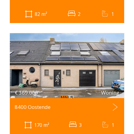
82
m²
2
1
€
369.000
Woning
8400 Oostende
170
m²
3
1