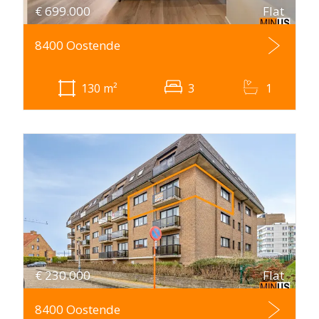
€
699.000
Flat
8400 Oostende
130
m²
3
1
€
230.000
Flat
8400 Oostende