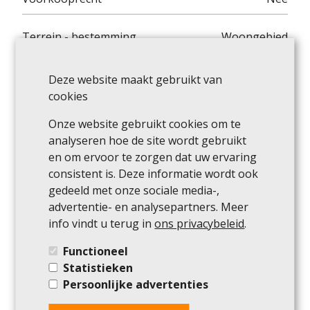
Terrein - bestemming
Woongebied
Dagvaarding
Nee
Deze website maakt gebruikt van
cookies
Dagvaardingstype
Geen rechterlijke
Onze website gebruikt cookies om te
herstelmaatregel of bestuurlijke
analyseren hoe de site wordt gebruikt
maatregel opgelegd
en om ervoor te zorgen dat uw ervaring
consistent is. Deze informatie wordt ook
Oriëntatie van de voorgevel
Zuidoosten
gedeeld met onze sociale media-,
advertentie- en analysepartners. Meer
O-
Niet gelegen in een overstromingsgevoelig
info vindt u terug in
ons privacybeleid
.
Peil
gebied
Functioneel
Statistieken
G-score
B
Persoonlijke advertenties