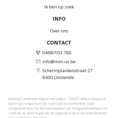
Ik ben op zoek
INFO
Over ons
CONTACT
0468/103.780
info@min-us.be
Schermplantenstraat 27
8400 Oostende
Beëdigd Landmeter-Expert met LAN-nr. 161677. MINUS Vastgoed-
Expert gcv respecteert de regels van de plichtenleer zoals
vastgesteld door het Beroepsinstituut van Vastgoedmakelaars. De
controle op deze regels wordt uitgevoerd door de Federale Raad
van Landmeters-Experten.