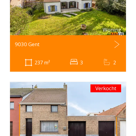
Woning
9030 Gent
237
m²
3
2
Verkocht