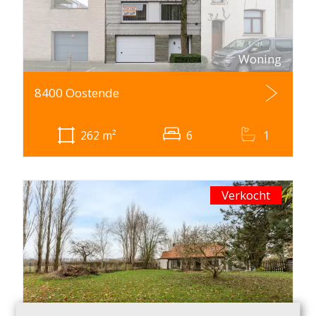
Woning
8400 Oostende
262
m²
6
1
Verkocht