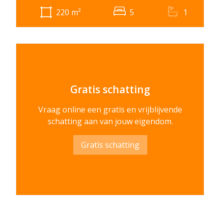
220
m²
5
1
Gratis schatting
Vraag online een gratis en vrijblijvende
schatting aan van jouw eigendom.
Gratis schatting