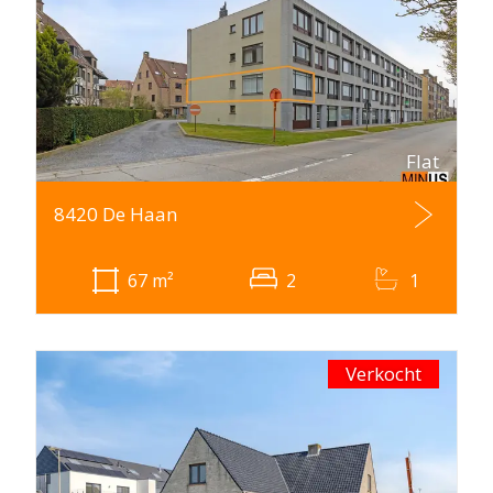
Flat
8420 De Haan
67
m²
2
1
Verkocht