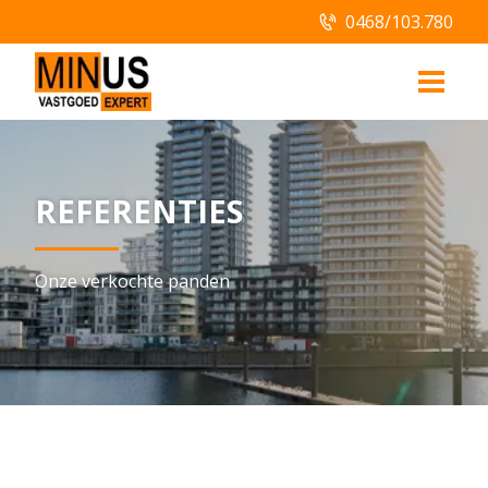
0468/103.780
REFERENTIES
Onze verkochte panden