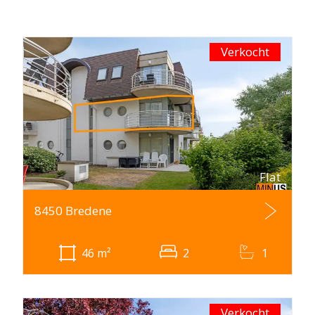
Verkocht
Flat
8450 Bredene
46
m²
2
1
Verkocht