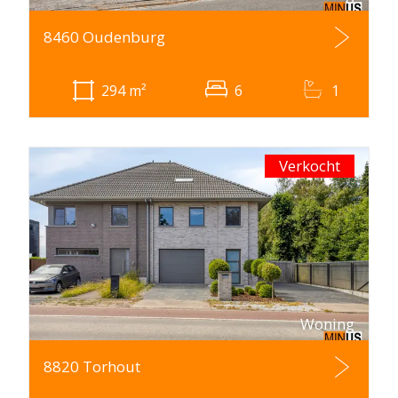
8460 Oudenburg
294
m²
6
1
Verkocht
Woning
8820 Torhout