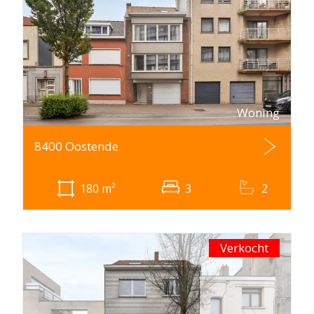
Woning
8400 Oostende
180
m²
3
2
Verkocht