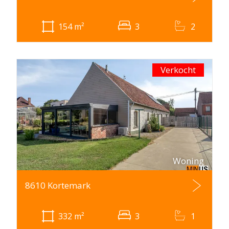
154
m²
3
2
Verkocht
Woning
8610 Kortemark
332
m²
3
1