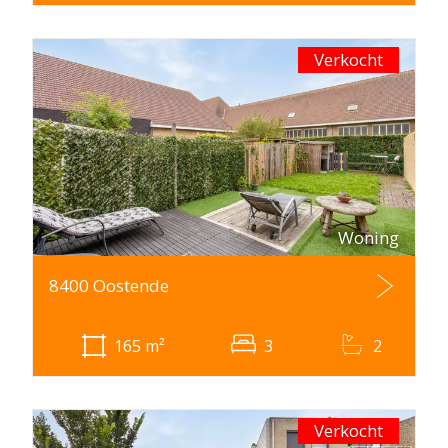
Verkocht
Woning
8400 Oostende
165
m²
3
2
Verkocht