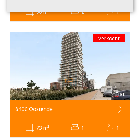
66
m²
2
1
Verkocht
Flat
8400 Oostende
73
m²
1
1