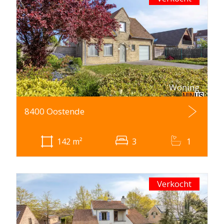
Woning
8400 Oostende
142
m²
3
1
Verkocht