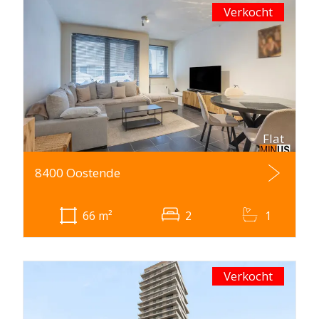
Verkocht
Flat
8400 Oostende
66
m²
2
1
Verkocht