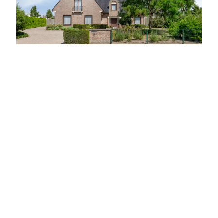
Woning
8460 Oudenburg
439
m²
4
1
Verkocht