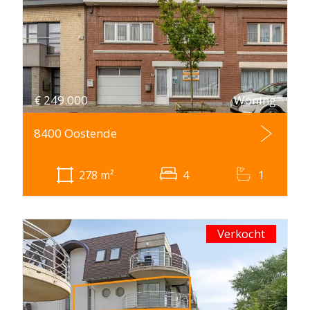
€
249.000
Woning
8400 Oostende
278
m²
4
1
Verkocht