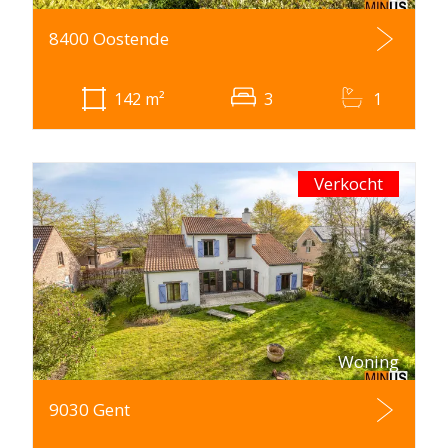
8400 Oostende
142
m²
3
1
Verkocht
Woning
9030 Gent