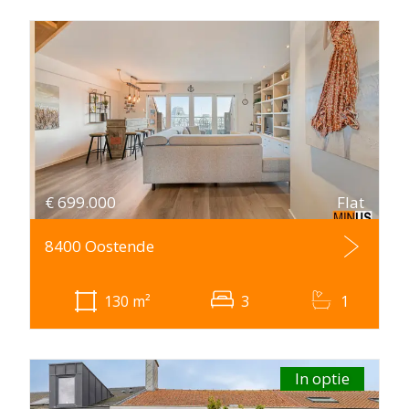
€
699.000
Flat
8400 Oostende
130
m²
3
1
In optie