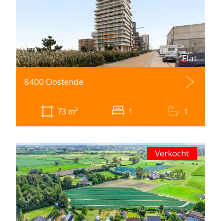
Flat
8400 Oostende
73
m²
1
1
Verkocht