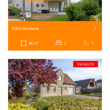
Flat
8450 Bredene
46
m²
2
1
Verkocht
Woning