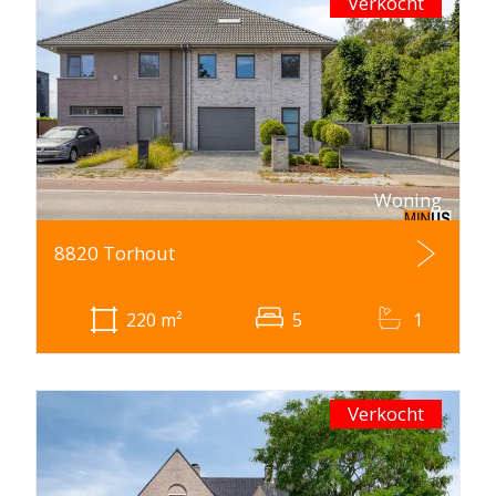
Verkocht
Woning
8820 Torhout
220
m²
5
1
Verkocht