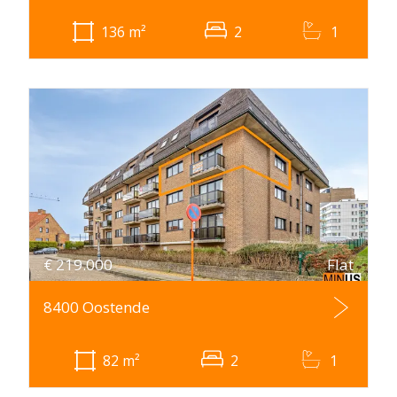
136
m²
2
1
€
219.000
Flat
8400 Oostende
82
m²
2
1