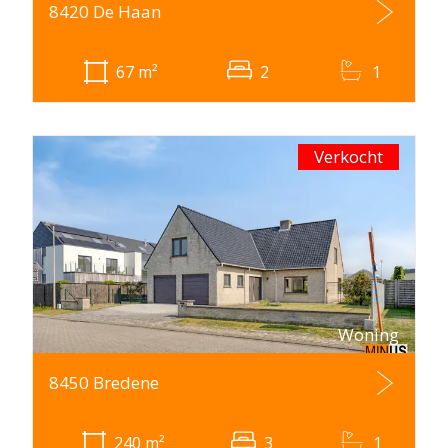
8420 De Haan
67
m²
2
1
Verkocht
Woning
8450 Bredene
240
m²
3
1