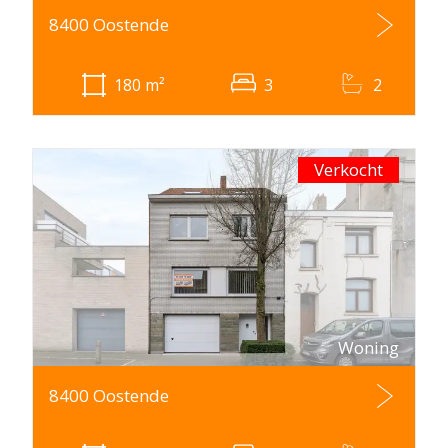
8400 Oostende
180
m²
3
2
Verkocht
Woning
8400 Oostende