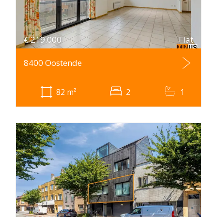
€
219.000
Flat
8400 Oostende
82
m²
2
1