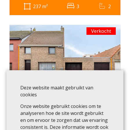
237
m²
3
2
Verkocht
Woning
Deze website maakt gebruikt van
cookies
8400 Oostende
Onze website gebruikt cookies om te
analyseren hoe de site wordt gebruikt
170
m²
3
1
en om ervoor te zorgen dat uw ervaring
consistent is. Deze informatie wordt ook