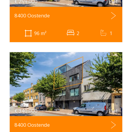
€
259.000
Flat
8400 Oostende
96
m²
2
1
€
340.000
Flat
8400 Oostende