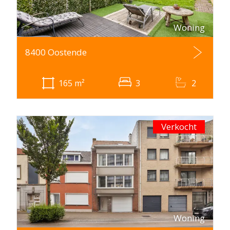
Woning
8400 Oostende
165
m²
3
2
Verkocht
Woning