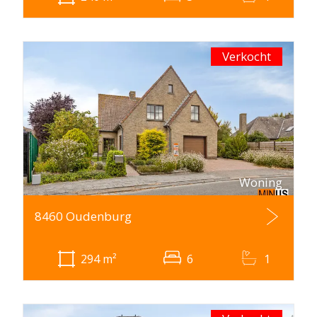
Verkocht
Woning
8460 Oudenburg
294
m²
6
1