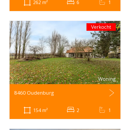
262
m²
6
1
Verkocht
Woning
8460 Oudenburg
154
m²
2
1