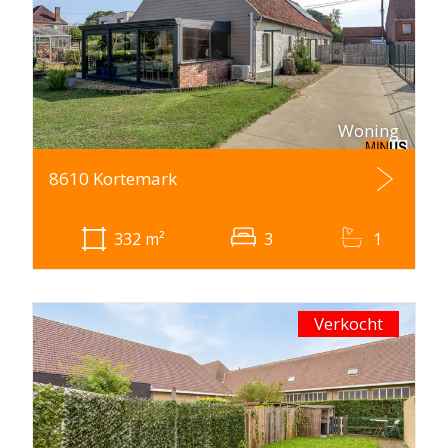
Woning
8610 Kortemark
332
m²
3
1
Verkocht